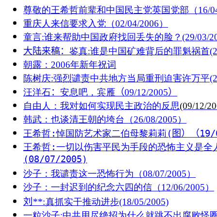
尊敬的王希哲前辈和中国民主党英国党部（16/04/
重庆人来信要求入党（02/04/2006）
童言:谁来帮助中国政府找回丢失的脸？(29/03/20
大陆来稿：
鉴真:谁是中国矿难背后的罪魁祸首(27/0
朝露：2006年新年祝词
陈树庆
:
强烈谴责中共地方当局重刑迫害许万平
(
汪洋石
：
安息吧，宾雁
（09/12/2005）
自由人：我对如何实现民主政治的反思
(09/12/20
韩武：也谈清王朝的垮台（26/08/2005）
王希哲:悼国防艺术家二伯母黎莉莉(
图）（19/0
王希哲:一切以伤害平民为手段的恐怖主义是全
(08/07/2005)
沙子：我谴责这一恐怖行为（08/07/2005）
沙子：一封迟到的纪念六四的信（12/06/2005）
刘
**:
真抓实干推动进步(18/05/2005)
一粒沙子:中共用尽绝招为什么就跳不出腐败怪