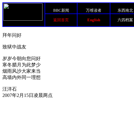
BBC新闻
万维读者
东西南北
返回首页
English
六四档案
拜年问好
致狱中战友
岁岁今朝向您问好
寒冬腊月为此梦少
烟雨风沙大家来当
高墙内外同一理想
汪洋石
2007年2月15日凌晨两点