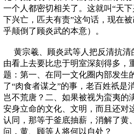
一个人都密切相关了。这就叫“天下
下兴亡，匹夫有责”这句话，现在被
乎颠倒了顾炎武的本意）。
黄宗羲、顾炎武等人把反清抗清
由看上去要比忠于明室深刻得多，
题：第一、在同一文化圈内部发生
了“肉食者谋之”的事，老百姓祇是
岂不荒唐？二、如果被视为蛮夷的
安身立命的文化、文明，而且还对
认同，那等于釜底抽薪，消解了黄
问，黄、顾等人将何以自处？