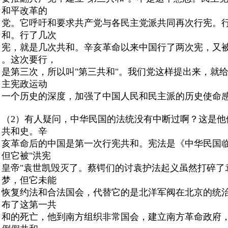
和平改革的
党。它呼吁和要求共产党与各民主党派共同再次行宪。
和。行了几次
宪，就是几次共和。辛亥革命以来中国行了两次宪，又
。这次要行，
是第三次，所以叫"第三共和"。我们党这样提出来
，就
主宪政运动
一个历史的深度，加强了中国人民和民主派的历史使命
（2）有人疑问，中华民国的法统没有中断过啊？这是他
共和史。辛
亥革命后的中国是第一次行宪共和。宪法是《中华民国
但它被"洪宪
皇帝"袁世凯毁灭了。蔡锷们的讨袁护法起义虽然打碎了
梦，但它未能
恢复约法和合法国会，代替它的是北洋军阀在北京的统
布了这第一共
和的死亡，他到南方组织非常国会，建立南方革命政府