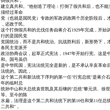
倒假共和，
建立真共和。"他创造了理论：打倒了假共和后，也不能
须经过革命
党（也就是国民党）专政的军政训政两个历史阶段后，
，还政于民。
这个打倒假共和的北伐任务由蒋介石1929年完成，开始
行的是国民党
党国统治，而不是共和统治。抗战胜利后，新形势下
，
各民主党派开
政治协商会议，起草正式宪法，1947年开始行宪
。这是
和。国号虽仍
是中华民国，宪法法统完全是新的，是不承认辛亥革命
法统的。因此，
这个第二共和新法统下序列的第一任"行宪总统"是蒋介
年的临时总
统孙中山和大总统袁世凯及其后继的"总统"黎元洪、徐
等。至今的陈
水扁，法理是这个第二共和法统下的第10任和第11任总
二共和"，