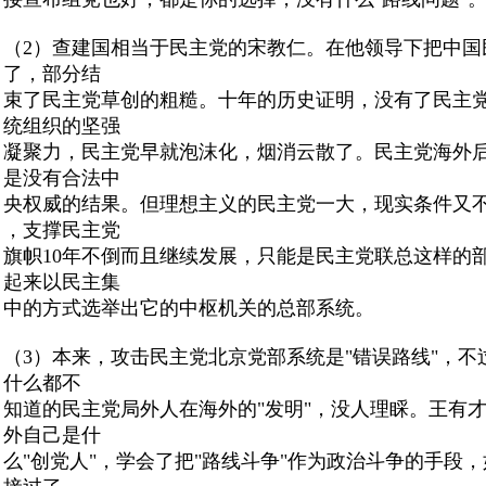
（2）查建国相当于民主党的宋教仁。在他领导下把中国
了，部分结
束了民主党草创的粗糙。十年的历史证明，没有了民主
统组织的坚强
凝聚力，民主党早就泡沫化，烟消云散了。民主党海外
是没有合法中
央权威的结果。但理想主义的民主党一大，现实条件又
，支撑民主党
旗帜10年不倒而且继续发展，只能是民主党联总这样的
起来以民主集
中的方式选举出它的中枢机关的总部系统。
（3）本来，攻击民主党北京党部系统是"错误路线"
，不
什么都不
知道的民主党局外人在海外的"发明"，没人理睬。王有
外自己是什
么"创党人"，学会了把"路线斗争"作为政治斗争的手段
，