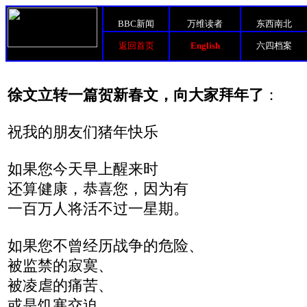
BBC新闻
万维读者
东西南北
返回首页
English
六四档案
徐文立转一篇贺新春文，向大家拜年了
：
祝我的朋友们猪年快乐
如果您今天早上醒来时
还算健康，恭喜您，因为有
一百万人将活不过一星期。
如果您不曾经历战争的危险、
被监禁的寂寞、
被凌虐的痛苦、
或是饥寒交迫，