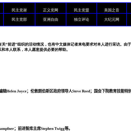
民主党谢
正义党网
民主党盟
美国之音
民主党部
亚洲自由
独立评论
大纪元网
有关“前进”组织的活动情况，也有中文媒体记者来电要求对本人进行采访。由
以和本人联系，本人愿意提供必要的帮助。
编辑
Helen Joyce
；伦敦朗伯斯区政府领导人
Steve Reed
；国会下院教育技能特
Kampfner
；前进智库主席
Stephen Twigg
等。