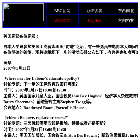
BBC新闻
万维读者
东西南北
返回首页
English
六四档案
英国党部各位党员：
自本人受邀参加英国工党智库组织“前进”之后，有一些党员来电向本人询问
各位明确的答复。现将该组织下一步的活动安排公布如下，有兴趣参加者可
黄华
2007年1月13日
'Where next for Labour's education policy?'
讨论专题：下一步的工党教育政策在哪里？
时间：
2007
年
1
月
17
日
18:00
到
19:30
主讲人：英国国家儿童大臣，国会议员
Join Bev Hughes
；经济学人杂志教育
Barry Sheerman
；前进智库主席
Stephen Twigg
等。
会议地点：
Boothroyd Room, Portcullis House
'Trident: Remove, replace or renew?'
讨论专题：三叉戟核潜艇应该是拆除，替换或者
还是
更新？
时间：
2007
年
1
月
22
日
18:00
到
19:30
主讲人：英国国防部长，国会议员
Rt Hon Des Browne
；新政治家编辑
John 