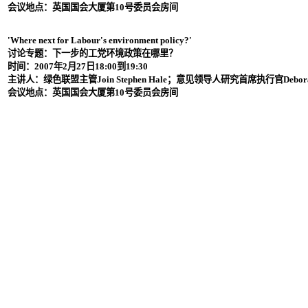
会议地点：英国国会大厦第
10
号委员会房间
'Where next for Labour's environment policy?'
讨论专题：下一步的工党环境政策在哪里？
时间：
2007
年
2
月
27
日
18:00
到
19:30
主讲人：绿色联盟主管
Join Stephen Hale
；意见领导人研究首席执行官
Debor
会议地点：英国国会大厦第
10
号委员会房间