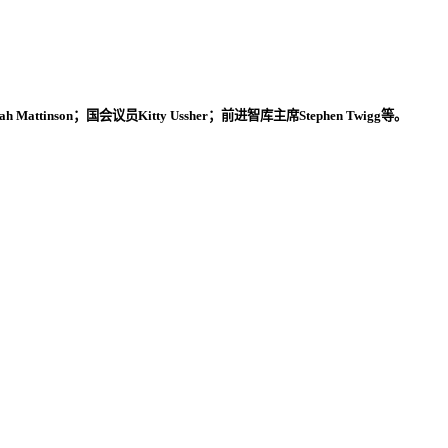
ah Mattinson
；国会议员
Kitty Ussher
；前进智库主席
Stephen Twigg
等。