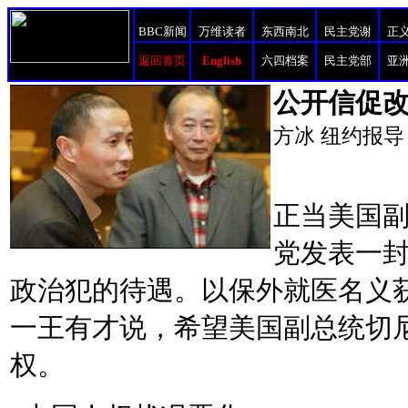
BBC新闻
万维读者
东西南北
民主党谢
正
返回首页
English
六四档案
民主党部
亚
公开信促
方冰 纽约报导
正当美国
党发表一
政治犯的待遇。以保外就医名义
一王有才说，希望美国副总统切
权。