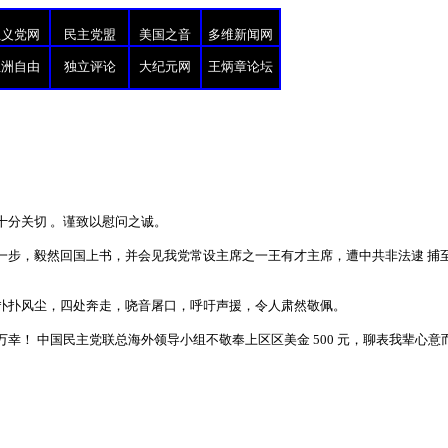
正义党网
民主党盟
美国之音
多维新闻网
亚洲自由
独立评论
大纪元网
王炳章论坛
 十分关切 。谨致以慰问之诚。
一步，毅然回国上书，并会见我党常设主席之一王有才主席，遭中共非法逮 捕
扑扑风尘，四处奔走，哓音屠口，呼吁声援，令人肃然敬佩。
幸！ 中国民主党联总海外领导小组不敬奉上区区美金 500 元，聊表我辈心意