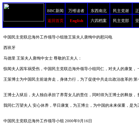
BBC新闻
万维读者
东西南北
民主党谢
返回首页
English
六四档案
民主党部
中国民主党联总海外工作领导小组致王策夫人唐绚中的慰问电
西班牙
马德里 王策夫人唐绚中女士 尊敬的王夫人：
惊闻夫人因车祸受伤，中国民主党联总海外领导小组同仁，对夫人的康复，
王策博士为中国民主前途奔走，身体力行，为了促使中共走出政治改革的 第
王博士入狱后，夫人独自承担了养育女儿的责任，同时得为王博士的释放， 
我同仁万望夫人 安心休养，早日康复，为王博士，为中国的未来保重，是为万
中国民主党联总海外工作领导小组 2000年9月16日