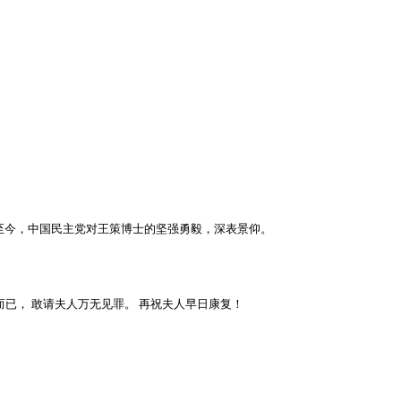
至今，中国民主党对王策博士的坚强勇毅，深表景仰。
而已， 敢请夫人万无见罪。 再祝夫人早日康复！