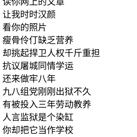
读你网上的文章
让我时时汉颜
看你的照片
瘦骨伶仃缺乏营养
却挑起捍卫人权千斤重担
抗议屠城同情学运
还来做牢八年
九八组党刚刚出狱不久
有被投入三年劳动教养
人言监狱是个染缸
你却把它当作学校