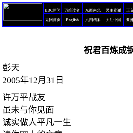
BBC新闻
万维读者
东西南北
民主党谢
正
返回首页
English
六四档案
关注中国
亚
祝君百炼成
彭天
2005
年
12
月
31
日
许万平战友
虽未与你见面
诚实做人平凡一生