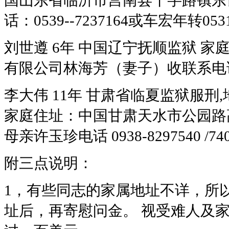
国山东省临沂市莒南县十字路镇东良店
话：0539--7237164或车宏年转0531-
刘世遵 6年 中国辽宁抚顺监狱 
有限公司林海芳（妻子）收联系电话：8
李大伟 11年 甘肃省临夏监狱服刑
家庭住址：中国甘肃天水市公园路
母亲许玉珍电话 0938-8297540 /740
附三点说明：
1，有些同志的家属地址不详，所
址后，再寄慰问金。 视受难人及