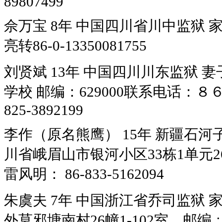
89807499
佘万宝 8年 中国四川省川中监狱
亮转86-0-13350081755
刘贤斌 13年 中国四川川东监狱
学校 邮编：629000联系电话：８
825-3892199
李作（原名熊鹰） 15年 新疆石河子8
川省峨眉山市银河小区33栋1单元26
雷风明： 86-833-5162094
朱虞夫 7年 中国浙江省乔司监狱
外莫邪塘南村26幢1-102室 邮编﹕310