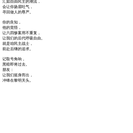
汇如自由民主的潮流，
会让你扬眉吐气，
寻回做人的尊严。
你的良知，
他的觉悟，
让六四惨案用不重复，
让我们的后代呼吸自由。
就是咱民主战士，
前赴后继的追求。
记取号角响，
黑暗即将过去。
朋友：
让我们挺身而出，
冲锋在黎明关头。