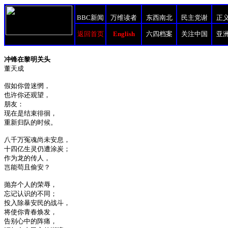
BBC新闻
万维读者
东西南北
民主党谢
正
返回首页
English
六四档案
关注中国
亚
冲锋在黎明关头
董天成
假如你曾迷惘，
也许你还观望，
朋友：
现在是结束徘徊，
重新归队的时候。
八千万冤魂尚未安息，
十四亿生灵仍遭涂炭；
作为龙的传人，
岂能苟且偷安？
抛弃个人的荣辱，
忘记认识的不同；
投入除暴安民的战斗，
将使你青春焕发，
告别心中的阵痛，