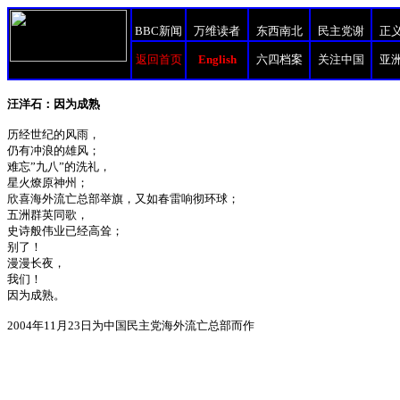
BBC新闻
万维读者
东西南北
民主党谢
正
返回首页
English
六四档案
关注中国
亚
汪洋石：因为成熟
历经世纪的风雨，
仍有冲浪的雄风；
难忘”九八”的洗礼，
星火燎原神州；
欣喜海外流亡总部举旗，又如春雷响彻环球；
五洲群英同歌，
史诗般伟业已经高耸；
别了！
漫漫长夜，
我们！
因为成熟。
2004年11月23日为中国民主党海外流亡总部而作