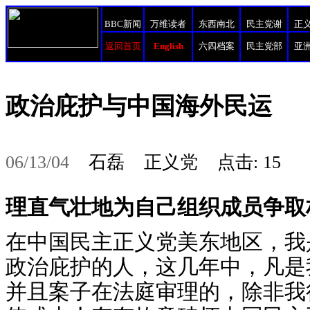
BBC新闻
万维读者
东西南北
民主党谢
正
返回首页
English
六四档案
民主党部
亚
政治庇护与中国海外民运
06/13/04
石磊 正义党 点击: 15
理直气壮地为自己组织成员争取
在中国民主正义党美东地区，我
政治庇护的人，这几年中，凡是
并且案子在法庭审理的，除非我