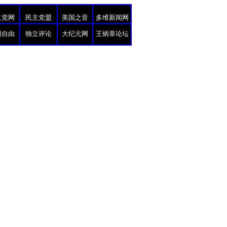
义党网
民主党盟
美国之音
多维新闻网
洲自由
独立评论
大纪元网
王炳章论坛