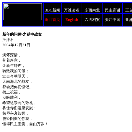
BBC新闻
万维读者
东西南北
民主党谢
正
返回首页
English
六四档案
关注中国
亚
新年的问候-之狱中战友
汪洋石
2004年12月31日
满怀深情，
带着厚意，
让新年钟声，
转致我的问候；
过去今朝明天，
天南海北的战友，
都会把你们惦记。
捎上祝福，
期盼胜利，
希望这崇高的敬礼，
将使你们温馨安慰；
荣辱兴衰毁誉，
曾经囹圄的你我，
懂得民主宝贵，自由万岁！