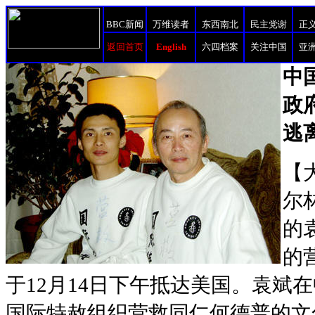
BBC新闻
万维读者
东西南北
民主党谢
正
返回首页
English
六四档案
关注中国
亚
中
政
逃
【
尔
的
的
于12月14日下午抵达美国。袁斌
国际特赦组织营救同仁何德普的文