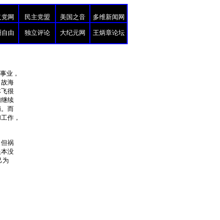
义党网
民主党盟
美国之音
多维新闻网
洲自由
独立评论
大纪元网
王炳章论坛
党事业，
，故海
林飞很
们继续
捕。而
和工作，
。但祸
根本没
己为