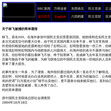
BBC新闻
万维读者
东西南北
民主党谢
正
返回首页
English
六四档案
民主党部
亚
关于林飞被捕的简单通报
林飞，原名XXX。在海外参加中国民主党后受委派回国。他热情和忠实民主
多次完成党交付的重大任务。由于民主党国内重大任务不多，林飞非常热情
外党组织根据他的意愿将他介绍给了彭明认识。彭明曾委派他一些工作，但
快发现彭明和彭明国内与他联络的人问题很大，向海外组织表示不愿再与他
关系。但彭明等仍紧拉着林飞不放。终于陷害林飞，造成林飞去年某月的被
且极可能由于林飞的被捕，为林飞联络过的中国民主党其他一些地区的人员
带来了重大损失。
此事件发生一年多，为了谨慎，海外组织通过国内关系一直在尽力了解情况
首彭明，却对他拿去白白送死的那些人，毫不在意，甚至为吹嘘自己，公布
有的所谓“日月观光计划”细节出卖他们，更不愿拿出钱来赎买他们。直到自
贪婪而在东南亚被捕，害人终害了自己。
特此简单通报
原中国民主党联络总部社会调查部
2004年10月18日