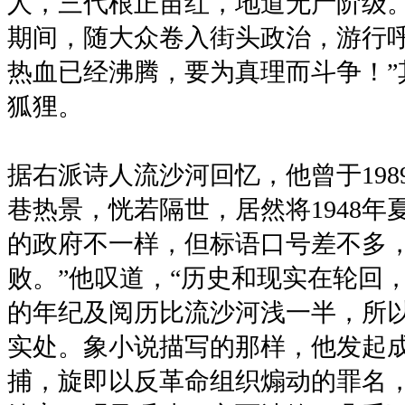
人，三代根正苗红，地道无产阶级。
期间，随大众卷入街头政治，游行呼
热血已经沸腾，要为真理而斗争！”
狐狸。
据右派诗人流沙河回忆，他曾于198
巷热景，恍若隔世，居然将1948年
的政府不一样，但标语口号差不多
败。”他叹道，“历史和现实在轮回
的年纪及阅历比流沙河浅一半，所
实处。象小说描写的那样，他发起成
捕，旋即以反革命组织煽动的罪名