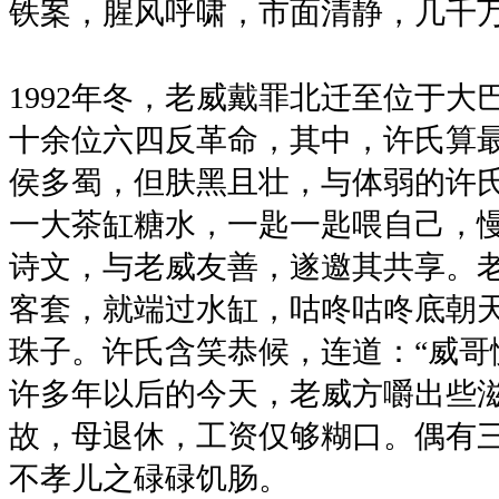
铁案，腥风呼啸，市面清静，几千
1992年冬，老威戴罪北迁至位于
十余位六四反革命，其中，许氏算
侯多蜀，但肤黑且壮，与体弱的许
一大茶缸糖水，一匙一匙喂自己，
诗文，与老威友善，遂邀其共享。
客套，就端过水缸，咕咚咕咚底朝
珠子。许氏含笑恭候，连道：“威哥
许多年以后的今天，老威方嚼出些
故，母退休，工资仅够糊口。偶有
不孝儿之碌碌饥肠。