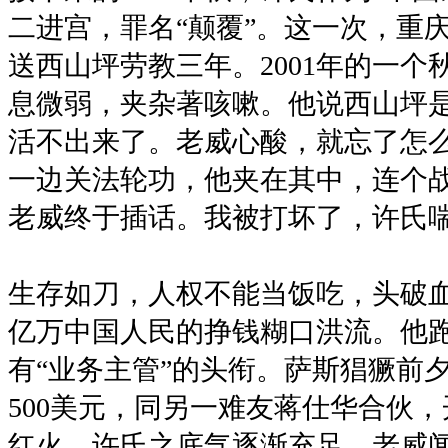
二进宫，罪名“颠覆”。这一次，重
送西山坪劳教三年。2001年的一
息微弱，夹杂著咳嗽。他说西山坪
活不出来了。老威心酸，就忘了怎
一边关法轮功，他夹在其中，连个
老威终于插话。我被打坏了，许氏
生存如刀，人权不能当饭吃，头破
亿万中国人民的挣钱糊口洪流。他
有“业务主管”的头衔。萨斯猖獗前
500美元，同另一难友蒋仕华合伙
红火，许氏之底气逐渐充足。老威