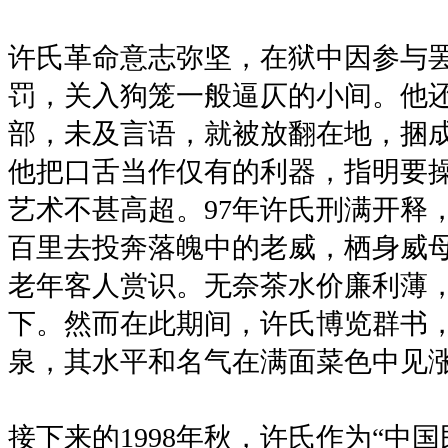
许氏革命意志弥坚，在狱中因参与
罚，关入狗笼一般逼仄的小间。他
部，未及言语，就被放翻在地，捆
他把口舌当作仅有的利器，指明要
艺术不甚高超。97年许氏刑满开释
百里去投奔落魄中的老威，栖身威
老年客人赏识。无奈茶水价廉利薄
下。然而在此期间，许氏博览群书
泉，其水平和名气在满面菜色中见
接下来的1998年秋，许氏作为“中