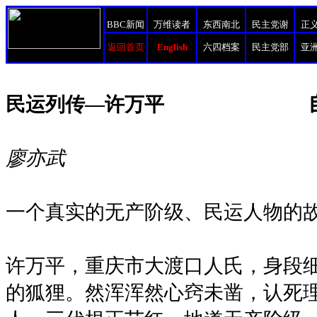
BBC新闻
万维读者
东西南北
民主党谢
正
返回首页
English
六四档案
民主党部
亚
民运列传—许万平
廖亦武
一个真实的无产阶级、民运人物的
许万平，重庆市大渡口人氏，身段
的狐狸。然浑浑然心窍未凿，认死