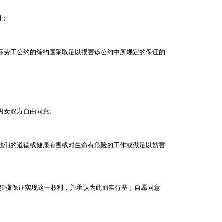
制；
际劳工公约的缔约国采取足以损害该公约中所规定的保证的
男女双方自由同意。
他们的道德或健康有害或对生命有危险的工作或做足以妨害
步骤保证实现这一权利，并承认为此而实行基于自愿同意