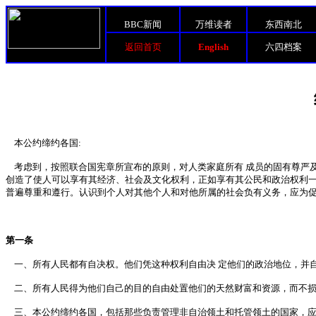
BBC新闻
万维读者
东西南北
返回首页
English
六四档案
本公约缔约各国:
考虑到，按照联合国宪章所宣布的原则，对人类家庭所有 成员的固有尊严及
创造了使人可以享有其经济、社会及文化权利，正如享有其公民和政治权利一
普遍尊重和遵行。认识到个人对其他个人和对他所属的社会负有义务，应为促
第一条
一、所有人民都有自决权。他们凭这种权利自由决 定他们的政治地位，并
二、所有人民得为他们自己的目的自由处置他们的天然财富和资源，而不损
三、本公约缔约各国，包括那些负责管理非自治领土和托管领土的国家，应