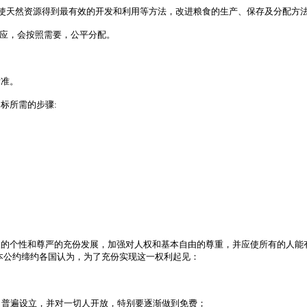
使天然资源得到最有效的开发和利用等方法，改进粮食的生产、保存及分配方
供应，会按照需要，公平分配。
标准。
标所需的步骤:
的个性和尊严的充份发展，加强对人权和基本自由的尊重，并应使所有的人能
本公约缔约各国认为，为了充份实现这一权利起见：
，普遍设立，并对一切人开放，特别要逐渐做到免费；