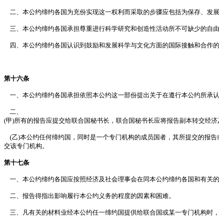
二、本公约缔约各国为充份实现这一权利而采取的步骤应包括为保存、发展
三、本公约缔约各国承担尊重进行科学研究和创造性活动所不可缺少的自
四、本公约缔约各国认识到鼓励和发展科学与文化方面的国际接触和合作的
第十六条
一、本公约缔约各国承担依照本公约这一部份提出关于在遵行本公约所承认
二、
(甲)所有的报告应提交给联合国秘书长，联合国秘书长应将报告副本转交经
(乙)本公约任何缔约国，同时是一个专门机构的成员国者，其所提交的报告
交该专门机构。
第十七条
一、本公约缔约各国应按照经济及社会理事会在同本公约缔约各国和有关的
二、报告得指出影响履行本公约义务的程度的因素和困难。
三、凡有关的材料业经本公约任一缔约国提供给联合国或某一专门机构时，