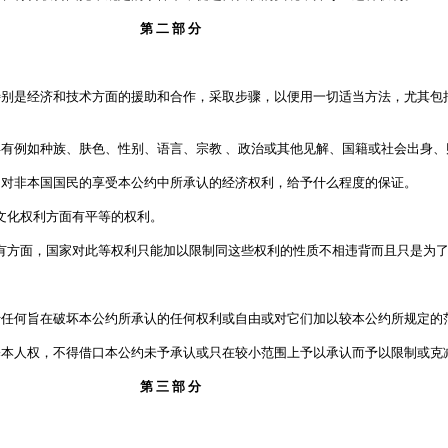
第 二 部 分
别是经济和技术方面的援助和合作，采取步骤，以便用一切适当方法，尤其包
有例如种族、肤色、性别、语言、宗教 、政治或其他见解、国籍或社会出身、
对非本国国民的享受本公约中所承认的经济权利，给予什么程度的保证。
文化权利方面有平等的权利。
有方面，国家对此等权利只能加以限制同这些权利的性质不相违背而且只是为
任何旨在破坏本公约所承认的任何权利或自由或对它们加以较本公约所规定的
本人权，不得借口本公约未予承认或只在较小范围上予以承认而予以限制或克
第 三 部 分