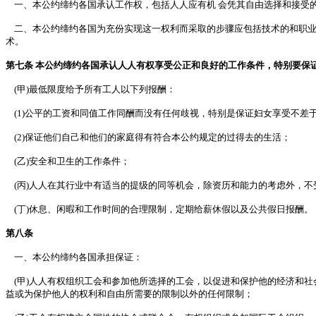
一、本公约缔约各国承认工作权，包括人人应有机 会凭其自由选择和接受
二、本公约缔约各国为充份实现这一权利而采取的步骤应包括技术的和职业
术。
第七条 本公约缔约各国承认人人有权享受公正和良好的工作条件，特别要保
(甲)最低限度给予所有工人以下列报酬：
(1)公平的工资和同值工作同酬而没有任何歧视，特别是保证妇女享受不差
(2)保证他们自己和他们的家庭得有符合本公约规定的过得去的生活；
(乙)安全和卫生的工作条件；
(丙)人人在其行业中有适当的提级的同等机会，除资历和能力的考虑外，不
(丁)休息、闲暇和工作时间的合理限制，定期给薪休假以及公共假日报酬。
第八条
一、本公约缔约各国承担保证：
(甲)人人有权组织工会和参加他所选择的工会，以促进和保护他的经济和社
益或为保护他人的权利和自由所需要的限制以外的任何限制；