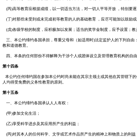
(丙)高等教育应根据成绩，以一切适当方法，对一切人平等开放 ，特别要
(丁)对那些未受到或未完成初等教育的人的基础教育 ，应尽可能加以鼓励
(戊)各级学校的制度，应积极加以发展；适当的奖学金制度，应予设置；教
三、本公约缔约各国承担，尊重父母和（如适用时)法定监护人的下列自由
教和道德教育。
四、本条的任何部份不得解释为干涉个人或团体设立及管理教育机构的自
第十四条
本公约任何缔约国在参加本公约时尚未能在其宗主领土或其他在其管辖下的
人均得受免费的义务性教育的原则。
第十五条
一、本公约缔约各国承认人人有权：
(甲)参加文化生活；
(乙)享受科学进步及其应用所产生的利益；
(丙)对其本人的任何科学、文学或艺术作品所产生的精神上和物质上的利益