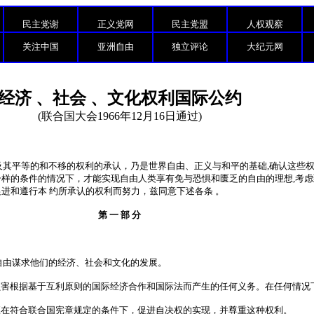
民主党谢
正义党网
民主党盟
人权观察
关注中国
亚洲自由
独立评论
大纪元网
经济 、社会 、文化权利国际公约
(联合国大会1966年12月16日通过)
其平等的和不移的权利的承认，乃是世界自由、正义与和平的基础,确认这些权
样的条件的情况下，才能实现自由人类享有免与恐惧和匮乏的自由的理想,考虑
进和遵行本 约所承认的权利而努力，兹同意下述各条 。
第 一 部 分
自由谋求他们的经济、社会和文化的发展。
害根据基于互利原则的国际经济合作和国际法而产生的任何义务。在任何情况
在符合联合国宪章规定的条件下，促进自决权的实现，并尊重这种权利。