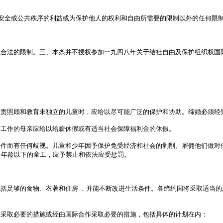
安全或公共秩序的利益或为保护他人的权利和自由所需要的限制以外的任何限
合法的限制。三、本条并不授权参加一九四八年关于结社自由及保护组织权国
责照顾和教育未独立的儿童时，应给以尽可能广泛的保护和协助。缔婚必须经
工作的母亲应给以给薪休假或有适当社会保障福利金的休假。
件而有任何歧视。儿童和少年因予保护免受经济和社会的剥削。雇佣他们做对
个年龄以下的童工，应予禁止和依法应受惩罚。
括足够的食物、衣著和住房 ，并能不断改进生活条件。各缔约国将采取适当的
采取必要的措施或经由国际合作采取必要的措施，包括具体的计划在内：