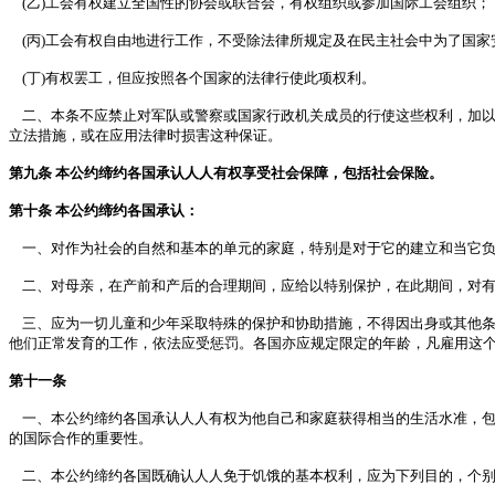
(乙)工会有权建立全国性的协会或联合会，有权组织或参加国际工会组织；
(丙)工会有权自由地进行工作，不受除法律所规定及在民主社会中为了国家
(丁)有权罢工，但应按照各个国家的法律行使此项权利。
二、本条不应禁止对军队或警察或国家行政机关成员的行使这些权利，加以
立法措施，或在应用法律时损害这种保证。
第九条 本公约缔约各国承认人人有权享受社会保障，包括社会保险。
第十条 本公约缔约各国承认：
一、对作为社会的自然和基本的单元的家庭，特别是对于它的建立和当它负
二、对母亲，在产前和产后的合理期间，应给以特别保护，在此期间，对有
三、应为一切儿童和少年采取特殊的保护和协助措施，不得因出身或其他条
他们正常发育的工作，依法应受惩罚。各国亦应规定限定的年龄，凡雇用这
第十一条
一、本公约缔约各国承认人人有权为他自己和家庭获得相当的生活水准，包
的国际合作的重要性。
二、本公约缔约各国既确认人人免于饥饿的基本权利，应为下列目的，个别