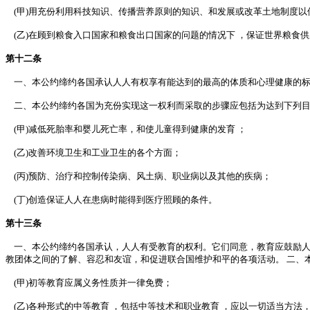
(甲)用充份利用科技知识、传播营养原则的知识、和发展或改革土地制度以
(乙)在顾到粮食入口国家和粮食出口国家的问题的情况下 ，保证世界粮食
第十二条
一、本公约缔约各国承认人人有权享有能达到的最高的体质和心理健康的
二、本公约缔约各国为充份实现这一权利而采取的步骤应包括为达到下列目
(甲)减低死胎率和婴儿死亡率，和使儿童得到健康的发育 ；
(乙)改善环境卫生和工业卫生的各个方面；
(丙)预防、治疗和控制传染病、风土病、职业病以及其他的疾病；
(丁)创造保证人人在患病时能得到医疗照顾的条件。
第十三条
一、本公约缔约各国承认，人人有受教育的权利。它们同意，教育应鼓励人
教团体之间的了解、容忍和友谊，和促进联合国维护和平的各项活动。 二、
(甲)初等教育应属义务性质并一律免费；
(乙)各种形式的中等教育 ，包括中等技术和职业教育 ，应以一切适当方法