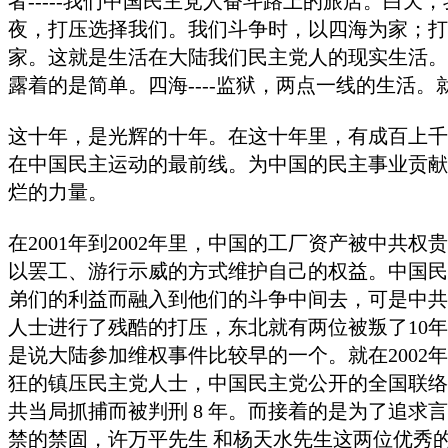
者
-----
我们中国民主党人奋斗路上的旅店。白天，
夜，打压选择我们。我们斗争时，以四海为家；打
家。这就是生活在大陆我们民主党人的现实生活。
露着的是简单。四海
----
监狱，两点一线的生活。
这十年，是光辉的十年。在这十年里，有成百上千
在中国民主运动的最前线。为中国的民主事业贡献
烂的力量。
在
2001
年到
2002
年里，中国的工厂资产被中共权贵
以罢工、游行示威的方式维护自己的权益。中国民
弟们的利益而融入到他们的斗争中间去，可是中共
人士进行了残酷的打压，东北就有两位被叛了
10
年
是说大陆参加维权事件比较早的一个。就在
2002
年
狂的镇压民主党人士，中国民主党公开的全国联络
共当局抓捕而被判刑
8
年。而接着的是为了追求言
禁的禁固，许万平先生 和杨天水先生这两位优秀