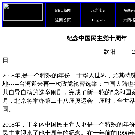
BBC新闻
万维读者
东西南
返回首页
English
六四档
纪念中国民主党十周年
欧阳
2
日
2008
年
,
是一个特殊的年份。于华人世界，尤其特
地
-----
台湾迎来再一次政党轮替选举；中国大陆也
共自导自演的选举闹剧，完成了新一轮的"党和国
月，北京将举办第二十八届奥运会，届时，全世界
国。
2008
年，于全体中国民主党人更是一个特殊的年份
民主党迎来了他十周年的纪念。在十年前的
1998
年