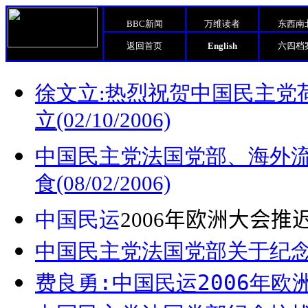
BBC新闻
万维读者
东西南
返回首页
English
六四档
徐文立:热烈祝贺中国民主党荷
立(02/10/2006)
中国民主党法国党部、海外流
食(08/02/2006)
中国民运
2006
年欧洲大会推
中国民主党法国党部关于纪念赵紫
费良勇:中国民运2006年欧