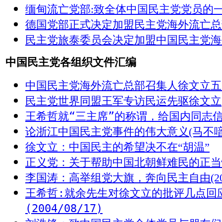
缅甸流亡党部
:
致全体中国民主党党员的
德国党部正式决定加盟民主党海外流亡总
民主党旅泰委员会决定加盟中国民主党海
中国民主党各组织文件汇编
中国民主党海外流亡总部召集人徐文立五
民主党世界同盟王军专访民运先驱
徐文立
王希哲就“三主席”的称谓，给国内同志
论浙江中国民主党事件的伟大意义(马不喑
徐文立：中国民主的希望决不在“胡温”
正义党：
关于帮助中国北朝鲜难民的正当
李国涛：高举组党大旗，奔向民主自由
(2
王希哲
:
就余先生对徐文立的批评几点
回
(2004/08/17)